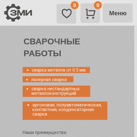
0
0
Меню
Главная стра
Каталог
СВАРОЧНЫЕ
Лазерная рез
РАБОТЫ
Гибка металл
Сварка
сварка металла от 0.5 мм
лазерная сварка
Порошковая п
сварка нестандартных
металлоконструкций
Контакты
аргоновая, полуавтоматическая,
контактная, конденсаторная
сварка
Наши преимущества: