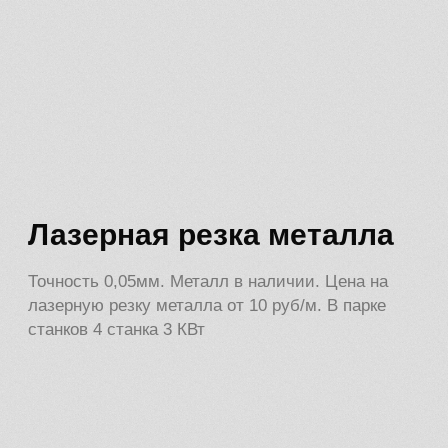
Выгодные условия для
строительных бригад
и оптовиков. Свяжитесь
с нами, чтобы получить
скидку
Обсудить сотрудничество
Собственное производство
Цены ниже, чем
на маркетплейсах, потому
что мы производители,
а не посредники
Свяжитесь с нами