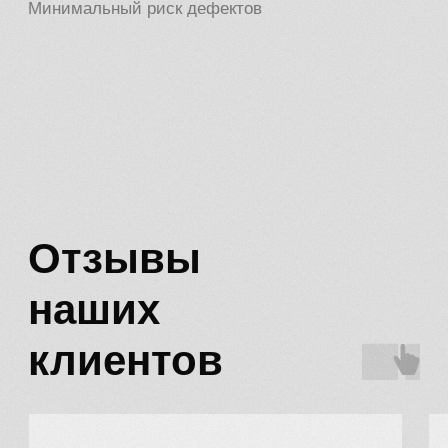
КАТАЛОГ
Коннекторы для бруса
Вентиляционные решётки
Наборы коннекторов для бруса
УСЛУГИ
Лазерная резка металла
Сварка
Гибка металла
Порошковая покраска
Политика конфиденциальности
Разработка сайта