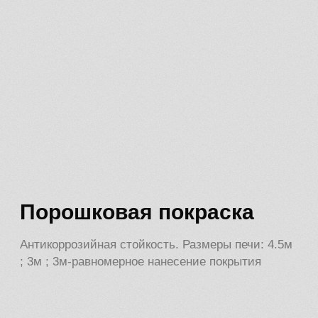
+7 920 779 89 89
zmiz.msk@gmail.com
Московская область, Подольск,
микрорайон Львовский, проезд
Металлургов, 7Б
Написать в Whats App
Написать в Telegram
Написать в MAX