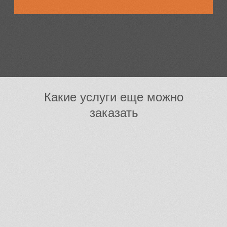
остаюсь довольным
без дефектов. 
качеством их услуг. Сварка
покраска прост
выполняется на высоком
уровне — цвет р
уровне, а порошковая
потеков. Очень
покраска придаёт изделиям
работать с про
отличный вид и защиту.
которые знают 
Рекомендую всем, кто ищет
надежного партнера в этой
Какие услуги еще можно
области!
заказать
Доставим в любой регион России
Почта России
СДЭК
Курьер по Москве