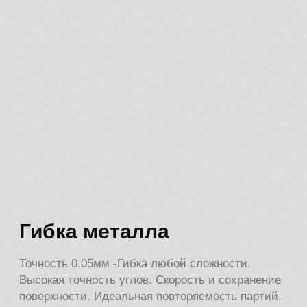
Завод
металлических
изделий