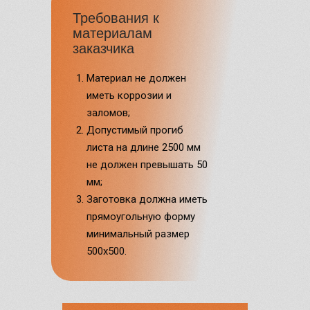
Требования к
материалам
Можете ли вы
заказчика
изготовить изделие
«под ключ» по
Материал не должен
нашему эскизу или
иметь коррозии и
чертежу, и как
заломов;
строится работа?
Допустимый прогиб
листа на длине 2500 мм
не должен превышать 50
Как вы
мм;
контролируете
Заготовка должна иметь
качество на разных
прямоугольную форму
этапах и что
минимальный размер
делаете, чтобы
500х500.
избежать брака?