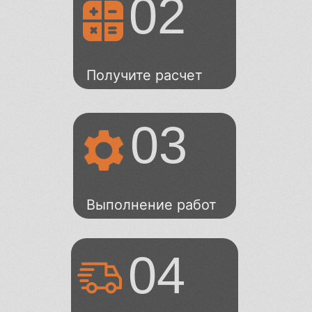
02
Лазерная резка металла
Получите расчет
Точность 0,05мм. Металл в наличии. Цена на
лазерную резку металла от 10 руб/м. В парке
станков 4 станка 3 КВт
03
Выполнение работ
04