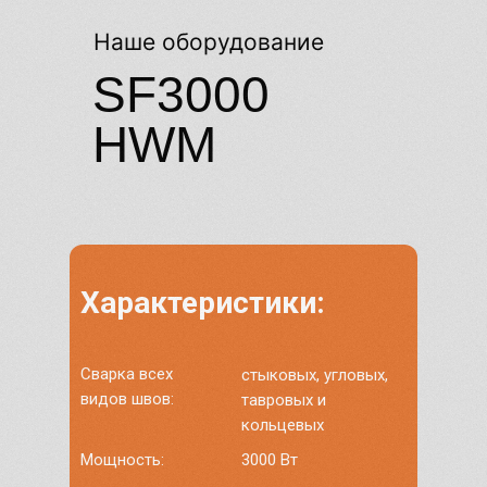
Наше оборудование
SF3000
HWM
Характеристики:
Сварка всех
стыковых, угловых,
видов швов:
тавровых и
кольцевых
Наши
Мощность:
3000 Вт