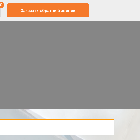
ать обратный звонок
 / JPEG / STEP / SLDPRT /DXF /IGS/SAT/STL