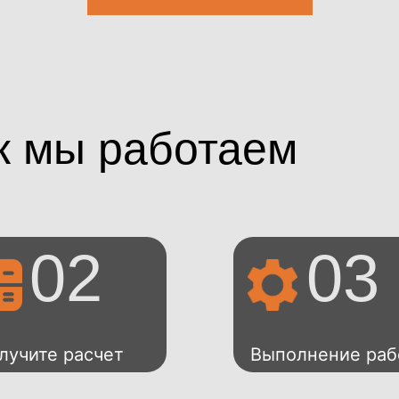
к мы работаем
02
03
лучите расчет
Выполнение раб