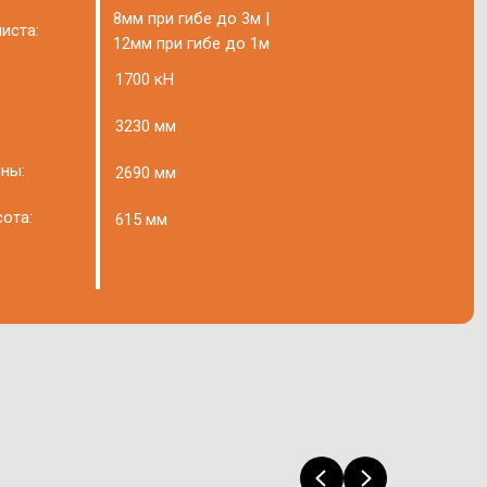
8мм при гибе до 3м |
иста:
12мм при гибе до 1м
1700 кН
3230 мм
ны:
2690 мм
ота:
615 мм