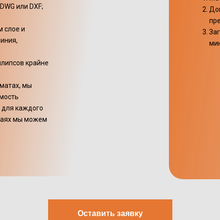
DWG или DXF;
До
пр
 слое и
За
иния,
ми
ллипсов крайне
рматах, мы
имость
 для каждого
чаях мы можем
Оставить заявку