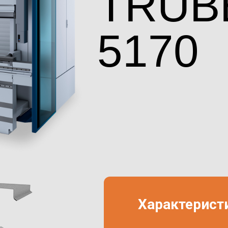
TRUB
5170
Характерист