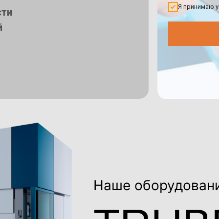
Я принимаю 
сти
й
Наше оборудован