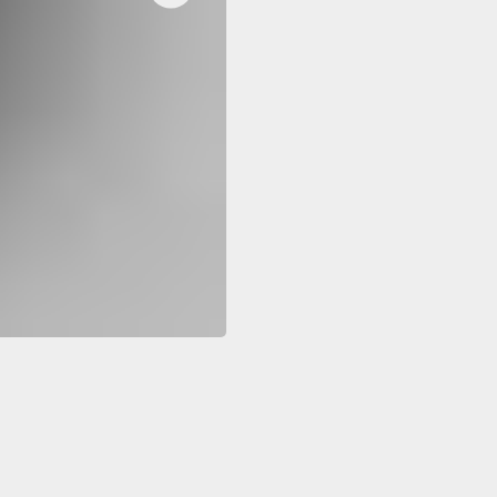
Покрасим из
ртные цвета?
палитры RAL
стоимость и
з