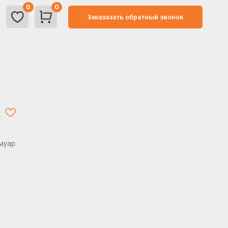
0
Заказазать обратный звонок
 муар