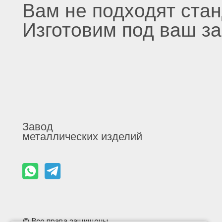
Завод
КАТ
металлических изделий
Кон
Наб
Вен
Пол
© Все права защищены