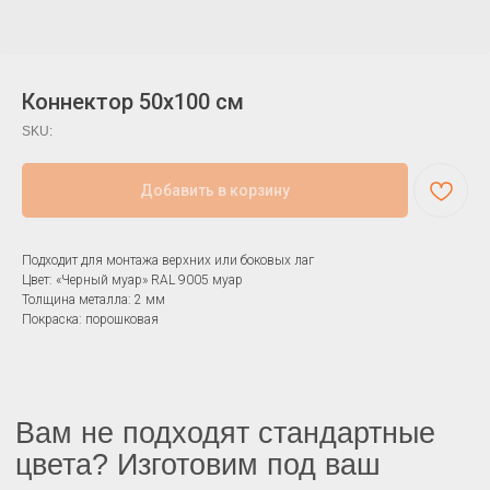
Коннектор 50х100 см
SKU:
Вам не подходят стандартные
цвета? Изготовим под ваш
Добавить в корзину
заказ
Подходит для монтажа верхних или боковых лаг
Цвет: «Черный муар» RAL 9005 муар
Покрасим изделия в любой из 213 цветов
Толщина металла: 2 мм
палитры RAL. Свяжитесь с нами, чтобы
Покраска: порошковая
обсудить стоимость и сроки вашего
заказа
Заказать свой цвет
Завод
металлических