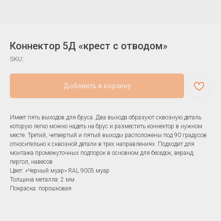
Коннектор 5Д «крест с отводом»
SKU:
Добавить в корзину
Вам не подходят стандартные
цвета? Изготовим под ваш
Имеет пять выходов для бруса. Два выхода образуют сквозную деталь
которую легко можно надеть на брус и разместить коннектор в нужном
заказ
месте. Третий, четвертый и пятый выходы расположены под 90 градусов
относительно к сквозной детали в трех направлениях. Подходит для
монтажа промежуточных подпорок в основном для беседок, веранд,
Покрасим изделия в любой из 213 цветов
пергол, навесов
палитры RAL. Свяжитесь с нами, чтобы
Цвет: «Черный муар» RAL 9005 муар
обсудить стоимость и сроки вашего
Толщина металла: 2 мм
заказа
Покраска: порошковая
Заказать свой цвет